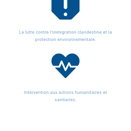

La lutte contre l’immigration clandestine et la
protection environnementale.

Intervention aux actions humanitaires et
sanitaires.