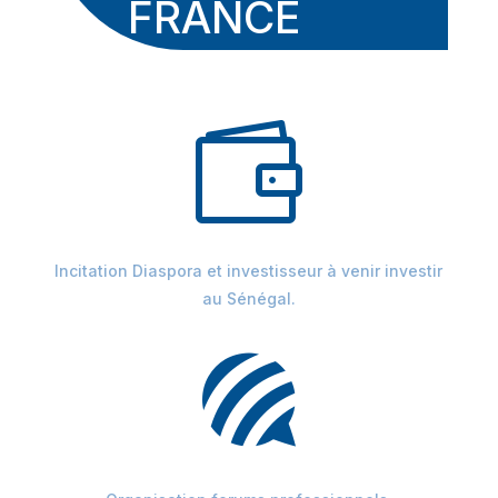
FRANCE

Incitation Diaspora et investisseur à venir investir
au Sénégal.
